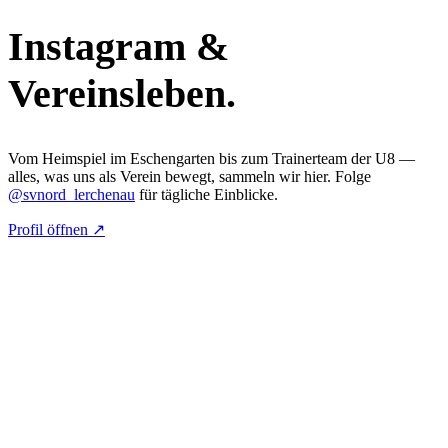
Instagram &
Vereinsleben.
Vom Heimspiel im Eschengarten bis zum Trainerteam der U8 —
alles, was uns als Verein bewegt, sammeln wir hier. Folge
@
svnord_lerchenau
für tägliche Einblicke.
Profil öffnen ↗
—:—
Folge uns auf Instagram
@
svnord_lerchenau
Tägliche Einblicke aus dem Eschengarten.
SV Nord München-Lerchenau e.V.
Sportverein