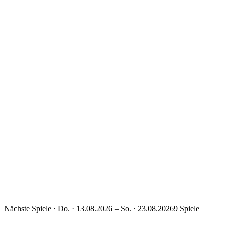
0+
Mitglieder
aktive Nordler
0+
lizenzierte Trainer
ehrenamtlich
0
Mannschaften
alle Abteilungen
Nächste Spiele
·
Do. · 13.08.2026 – So. · 23.08.2026
9 Spiele
19:00