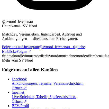
@
svnord_lerchenau
Hauptkanal · SV Nord
Matchday, Vereinsleben, Jugendarbeit, Aufstieg und
Ankündigungen — direkt aus dem Eschengarten.
Folge uns auf Instagram
@
svnord_lerchenau
· tägliche
Einblicke
Folgen ↗
#einmalnordlerimmernordler
#svnord
#muenchnernorden
#lerchenau
#l
Mehr vom SV Nord
Folge uns auf allen Kanälen
Facebook
Ankündigungen, Termine, Vereinsnachrichten.
Öffnen ↗
fupa.net
Live-Spielplan, Tabelle, Spielerstatistiken.
Öffnen ↗
BFV-Profil