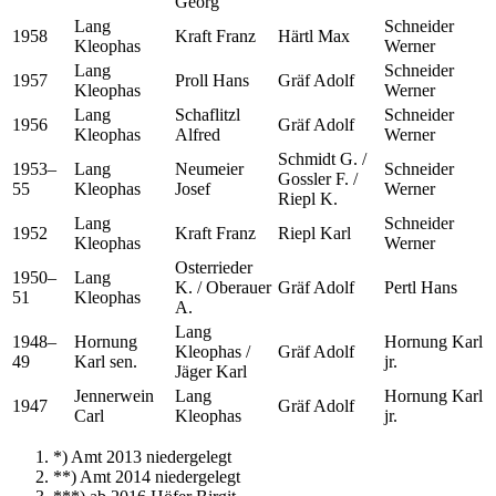
Georg
Lang
Schneider
1958
Kraft Franz
Härtl Max
Kleophas
Werner
Lang
Schneider
1957
Proll Hans
Gräf Adolf
Kleophas
Werner
Lang
Schaflitzl
Schneider
1956
Gräf Adolf
Kleophas
Alfred
Werner
Schmidt G. /
1953–
Lang
Neumeier
Schneider
Gossler F. /
55
Kleophas
Josef
Werner
Riepl K.
Lang
Schneider
1952
Kraft Franz
Riepl Karl
Kleophas
Werner
Osterrieder
1950–
Lang
K. / Oberauer
Gräf Adolf
Pertl Hans
51
Kleophas
A.
Lang
1948–
Hornung
Hornung Karl
Kleophas /
Gräf Adolf
49
Karl sen.
jr.
Jäger Karl
Jennerwein
Lang
Hornung Karl
1947
Gräf Adolf
Carl
Kleophas
jr.
*) Amt 2013 niedergelegt
**) Amt 2014 niedergelegt