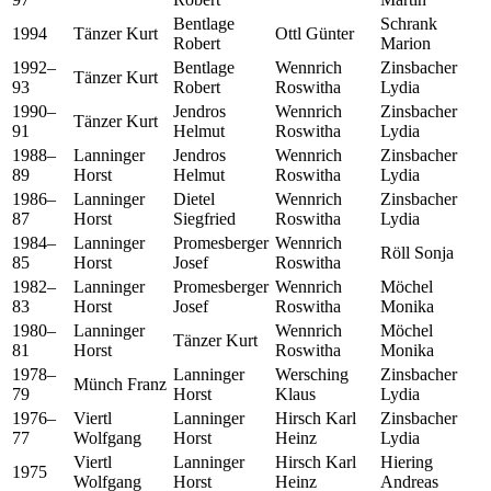
Bentlage
Schrank
1994
Tänzer Kurt
Ottl Günter
Robert
Marion
1992–
Bentlage
Wennrich
Zinsbacher
Tänzer Kurt
93
Robert
Roswitha
Lydia
1990–
Jendros
Wennrich
Zinsbacher
Tänzer Kurt
91
Helmut
Roswitha
Lydia
1988–
Lanninger
Jendros
Wennrich
Zinsbacher
89
Horst
Helmut
Roswitha
Lydia
1986–
Lanninger
Dietel
Wennrich
Zinsbacher
87
Horst
Siegfried
Roswitha
Lydia
1984–
Lanninger
Promesberger
Wennrich
Röll Sonja
85
Horst
Josef
Roswitha
1982–
Lanninger
Promesberger
Wennrich
Möchel
83
Horst
Josef
Roswitha
Monika
1980–
Lanninger
Wennrich
Möchel
Tänzer Kurt
81
Horst
Roswitha
Monika
1978–
Lanninger
Wersching
Zinsbacher
Münch Franz
79
Horst
Klaus
Lydia
1976–
Viertl
Lanninger
Hirsch Karl
Zinsbacher
77
Wolfgang
Horst
Heinz
Lydia
Viertl
Lanninger
Hirsch Karl
Hiering
1975
Wolfgang
Horst
Heinz
Andreas