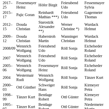
2017–
Fessenmayer
Feierabend
Fessenmayer
Höfer Birgit
25
Heinz
Udo
Sylvia
2015–
Reinhardt
Feierabend
Gagermeier
Pajic Goran
17
Mathias ***)
Udo
Thomas
Starostzik
2012–
Douda
Werner
Wurdack
Alexander
15
Christian
Christine *)
Helmut
**)
2009–
Douda
Haberstroh
Wanninger
Wurdack
12
Christian
Martin
Christian
Helmut
Wennrich
Feierabend
Eichelseder
2008/09
Röll Sonja
Wolfgang
Udo
Roland
Wennrich
Feierabend
Eichelseder
2007
Röll Sonja
Wolfgang
Udo
Roland
2005–
Wennrich
Fessenmayer
Eichelseder
Röll Sonja
06
Wolfgang
Heinz
Roland
Westermair
Wennrich
2004
Röll Sonja
Tänzer Kurt
Rudi
Wolfgang
2000–
Schweiger
Kirmeyer
Ottl Günther
Röll Sonja
03
Hans
Petra
1998–
Bentlage
Kirmeyer
Tänzer Kurt
Ottl Günter
99
Robert
Petra
1995–
Bentlage
Niedermeier
Tänzer Kurt
Ottl Günter
97
Robert
Martin