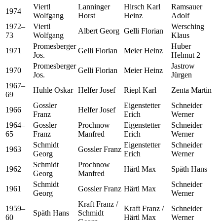
Viertl
Lanninger
Hirsch Karl
Ramsauer
1974
Wolfgang
Horst
Heinz
Adolf
1972–
Viertl
Wersching
Albert Georg
Gelli Florian
73
Wolfgang
Klaus
Promesberger
Huber
1971
Gelli Florian
Meier Heinz
Jos.
Helmut 2
Promesberger
Jastrow
1970
Gelli Florian
Meier Heinz
Jos.
Jürgen
1967–
Huhle Oskar
Helfer Josef
Riepl Karl
Zenta Martin
69
Gossler
Eigenstetter
Schneider
1966
Helfer Josef
Franz
Erich
Werner
1964–
Gossler
Prochnow
Eigenstetter
Schneider
65
Franz
Manfred
Erich
Werner
Schmidt
Eigenstetter
Schneider
1963
Gossler Franz
Georg
Erich
Werner
Schmidt
Prochnow
1962
Härtl Max
Späth Hans
Georg
Manfred
Schmidt
Schneider
1961
Gossler Franz
Härtl Max
Georg
Werner
Kraft Franz /
1959–
Kraft Franz /
Schneider
Späth Hans
Schmidt
60
Härtl Max
Werner