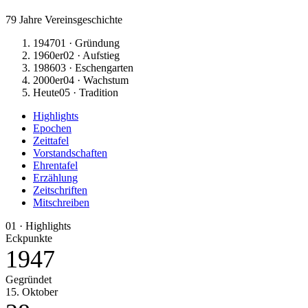
79
Jahre Vereinsgeschichte
1947
01
·
Gründung
1960er
02
·
Aufstieg
1986
03
·
Eschengarten
2000er
04
·
Wachstum
Heute
05
·
Tradition
Highlights
Epochen
Zeittafel
Vorstandschaften
Ehrentafel
Erzählung
Zeitschriften
Mitschreiben
01 · Highlights
Eckpunkte
1947
Gegründet
15. Oktober