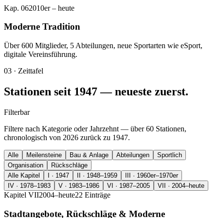
Kap.
06
2010er – heute
Moderne Tradition
Über 600 Mitglieder, 5 Abteilungen, neue Sportarten wie eSport,
digitale Vereinsführung.
03 · Zeittafel
Stationen seit 1947 — neueste zuerst.
Filterbar
Filtere nach Kategorie oder Jahrzehnt — über 60 Stationen,
chronologisch von 2026 zurück zu 1947.
Alle
Meilensteine
Bau & Anlage
Abteilungen
Sportlich
Organisation
Rückschläge
Alle Kapitel
I
·
1947
II
·
1948–1959
III
·
1960er–1970er
IV
·
1978–1983
V
·
1983–1986
VI
·
1987–2005
VII
·
2004–heute
Kapitel
VII
2004–heute
22
Einträge
Stadtangebote, Rückschläge & Moderne