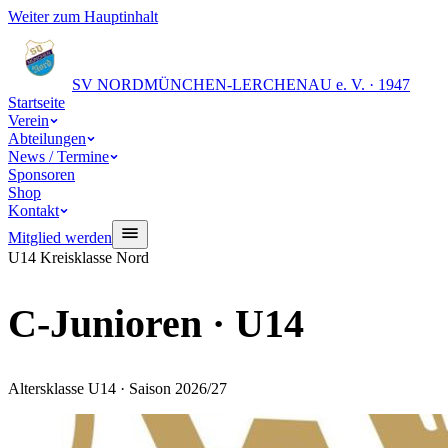
Weiter zum Hauptinhalt
SV NORD
MÜNCHEN-LERCHENAU e. V. · 1947
Startseite
Verein
Abteilungen
News / Termine
Sponsoren
Shop
Kontakt
Mitglied werden
U14 Kreisklasse Nord
C-Junioren · U14
Altersklasse U14 · Saison 2026/27