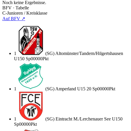
Noch keine Ergebnisse.
BFV · Tabelle
C-Junioren / Kreisklasse
Auf BFV ↗
1
(SG) Altomünster/Tandern/Hilgertshausen
U15
0
Sp
0
0
0
0
0
Pkt
1
(SG) Amperland U15 2
0
Sp
0
0
0
0
0
Pkt
1
(SG) Eintracht M./Lerchenauer See U15
0
Sp
0
0
0
0
0
Pkt