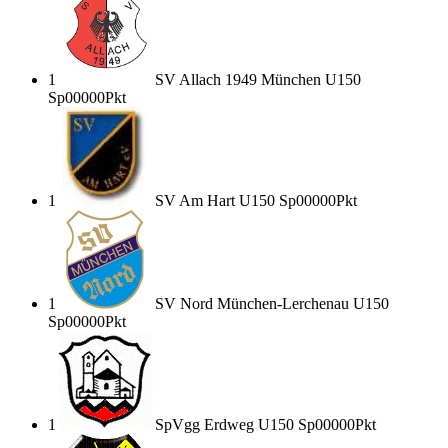
1
SV Allach 1949 München U15
0
Sp
0
0
0
0
0
Pkt
1
SV Am Hart U15
0
Sp
0
0
0
0
0
Pkt
1
SV Nord München-Lerchenau U15
0
Sp
0
0
0
0
0
Pkt
1
SpVgg Erdweg U15
0
Sp
0
0
0
0
0
Pkt