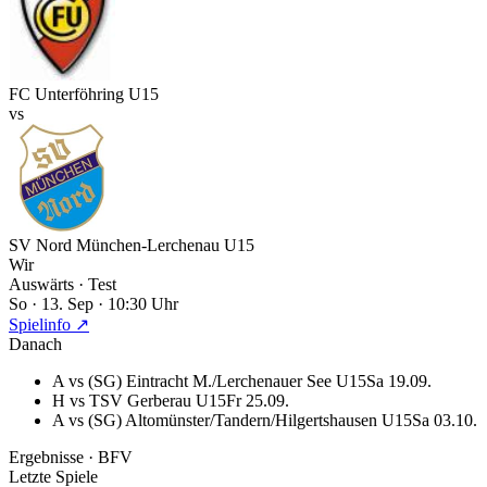
FC Unterföhring U15
vs
SV Nord München-Lerchenau U15
Wir
Auswärts
· Test
So · 13. Sep · 10:30 Uhr
Spielinfo ↗
Danach
A
vs
(SG) Eintracht M./Lerchenauer See U15
Sa 19.09.
H
vs
TSV Gerberau U15
Fr 25.09.
A
vs
(SG) Altomünster/Tandern/Hilgertshausen U15
Sa 03.10.
Ergebnisse · BFV
Letzte Spiele