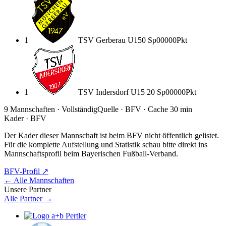
1
TSV Gerberau U15
0
Sp
0
0
0
0
0
Pkt
1
TSV Indersdorf U15 2
0
Sp
0
0
0
0
0
Pkt
9 Mannschaften · Vollständig
Quelle · BFV · Cache 30 min
Kader · BFV
Der Kader dieser Mannschaft ist beim BFV nicht öffentlich gelistet.
Für die komplette Aufstellung und Statistik schau bitte direkt ins
Mannschafts­profil beim Bayerischen Fußball-Verband.
BFV-Profil ↗
← Alle Mannschaften
Unsere Partner
Alle Partner →